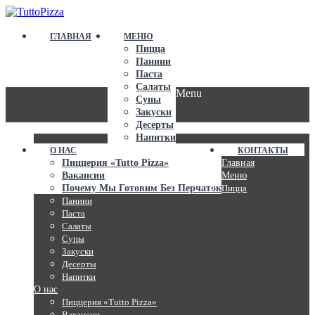
ГЛАВНАЯ
МЕНЮ
Пицца
Панини
Паста
Салаты
Menu
Супы
Закуски
Десерты
Напитки
О НАС
КОНТАКТЫ
Пиццерия «Tutto Pizza»
Главная
Вакансии
Меню
Почему Мы Готовим Без Перчаток
Пицца
Панини
Паста
Салаты
Супы
Закуски
Десерты
Напитки
О нас
Пиццерия «Tutto Pizza»
Вакансии